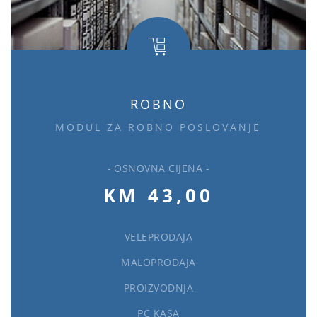
ROBNO
MODUL ZA ROBNO POSLOVANJE
- OSNOVNA CIJENA -
KM 43,00
VELEPRODAJA
MALOPRODAJA
PROIZVODNJA
PC KASA