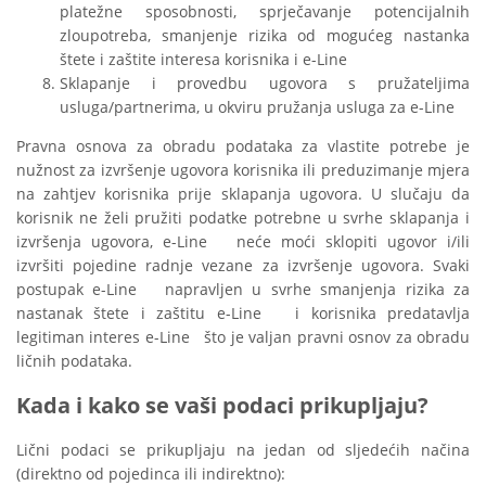
platežne sposobnosti, sprječavanje potencijalnih
zloupotreba, smanjenje rizika od mogućeg nastanka
štete i zaštite interesa korisnika i e-Line
Sklapanje i provedbu ugovora s pružateljima
usluga/partnerima, u okviru pružanja usluga za e-Line
Pravna osnova za obradu podataka za vlastite potrebe je
nužnost za izvršenje ugovora korisnika ili preduzimanje mjera
na zahtjev korisnika prije sklapanja ugovora. U slučaju da
korisnik ne želi pružiti podatke potrebne u svrhe sklapanja i
izvršenja ugovora, e-Line neće moći sklopiti ugovor i/ili
izvršiti pojedine radnje vezane za izvršenje ugovora. Svaki
postupak e-Line napravljen u svrhe smanjenja rizika za
nastanak štete i zaštitu e-Line i korisnika predatavlja
legitiman interes e-Line što je valjan pravni osnov za obradu
ličnih podataka.
Kada i kako se vaši podaci prikupljaju?
Lični podaci se prikupljaju na jedan od sljedećih načina
(direktno od pojedinca ili indirektno):