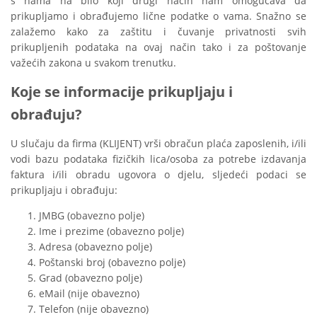
s nama na bilo koji drugi način nam omogućava da
prikupljamo i obrađujemo lične podatke o vama. Snažno se
zalažemo kako za zaštitu i čuvanje privatnosti svih
prikupljenih podataka na ovaj način tako i za poštovanje
važećih zakona u svakom trenutku.
Koje se informacije prikupljaju i
obrađuju?
U slučaju da firma (KLIJENT) vrši obračun plaća zaposlenih, i/ili
vodi bazu podataka fizičkih lica/osoba za potrebe izdavanja
faktura i/ili obradu ugovora o djelu, sljedeći podaci se
prikupljaju i obrađuju:
JMBG (obavezno polje)
Ime i prezime (obavezno polje)
Adresa (obavezno polje)
Poštanski broj (obavezno polje)
Grad (obavezno polje)
eMail (nije obavezno)
Telefon (nije obavezno)