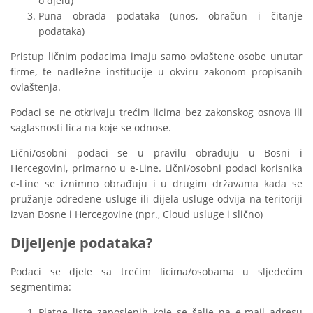
o djelu)
Puna obrada podataka (unos, obračun i čitanje
podataka)
Pristup ličnim podacima imaju samo ovlaštene osobe unutar
firme, te nadležne institucije u okviru zakonom propisanih
ovlaštenja.
Podaci se ne otkrivaju trećim licima bez zakonskog osnova ili
saglasnosti lica na koje se odnose.
Lični/osobni podaci se u pravilu obrađuju u Bosni i
Hercegovini, primarno u e-Line. Lični/osobni podaci korisnika
e-Line se iznimno obrađuju i u drugim državama kada se
pružanje određene usluge ili dijela usluge odvija na teritoriji
izvan Bosne i Hercegovine (npr., Cloud usluge i slično)
Dijeljenje podataka?
Podaci se djele sa trećim licima/osobama u sljedećim
segmentima:
Platne liste zaposlenih koje se šalje na e-mail adresu