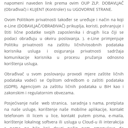
napomeni naveden link prema ovim OUP ZLP. DOBAVLJAČ
(Obrađivač) i KLIJENT (Kontroler) su UGOVORNE STRANE.
Ovom Politikom privatnosti također se uređuje i način na koji
e-Line (DOBAVLJAČ/OBRAĐIVAČ) prikuplja, koristi, pohranjuje i
štiti lične podatke svojih zaposlenika i drugih lica čiji se
podaci obrađuju u okviru poslovanja. ). e-Line primjenjuje
Politiku privatnosti na zaštitu ličnih/osobnih podataka
korisnika usluga i osiguranja privatnosti sadržaja
komunikacije korisnika u procesu pružanja odnosno
korištenja usluga.
Obrađivač u svom poslovanju provodi mjere zaštite ličnih
podataka vodeći se Opštom odredbom o zaštiti podataka
(GDPR), Agencijom za zaštitu ličnih podataka u BiH kao i
zakonskim i regulatornim obvezama.
Posjećivanje naše web stranica, saradnja s nama, pretplata
na naše usluge, korištenje naše mobilne aplikacije, kontakt
telefonom ili licem u lice, kontakt putem pisma, e-maila,
korištenje lokalnog softvera ili usluga u Cloud-u ili interakcija