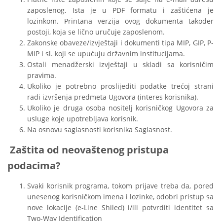
zaposlenog. Ista je u PDF formatu i zaštićena je
lozinkom. Printana verzija ovog dokumenta također
postoji, koja se lično uručuje zaposlenom.
Zakonske obaveze/izvještaji i dokumenti tipa MIP, GIP, P-
MIP i sl. koji se upućuju državnim institucijama.
Ostali menadžerski izvještaji u skladi sa korisničim
pravima.
Ukoliko je potrebno proslijediti podatke trećoj strani
radi izvršenja predmeta Ugovora (interes korisnika).
Ukoliko je druga osoba nositelj korisničkog Ugovora za
usluge koje upotrebljava korisnik.
Na osnovu saglasnosti korisnika Saglasnost.
Zaštita od neovaštenog pristupa
podacima?
Svaki korisnik programa, tokom prijave treba da, pored
unesenog korisničkom imena i lozinke, odobri pristup sa
nove lokacije (e-Line Shiled) i/ili potvrditi identitet sa
Two-Way Identification