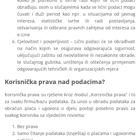
koliko je potrebno u svrhe radi kojih se lični podaci
obrađuju, osim u slučajevima kada se lični podaci mogu
čuvati i duži period kao npr. u situacijama od javnog
interesa, statističke svrhe ili radi postavljanja,
ostvarivanja ili odbrane pravnih zahtjeva od interesa za
e-Line
Cjelovitost i povjerljivost – Lični podaci će se obrađivati
na način kojim se osigurava odgovarajuća sigurnost,
uključujući zaštitu od neovlaštene ili nezakonite obrade,
te slučajnog gubitka, uništenja ili oštećenja primjenom
odgovarajućih tehničkih ili organizacijskih mjera
Korisnička prava nad podacima?
Korisnička prava su rješene kroz modul „Korisnička prava“ i to
za svaku firmu/bazu podataka. Za unos u obradu podataka za
obračun plaća i ugovora o djelu postoji posebno pravo za
svakog korisnika sa sljedećim nivoima:
Bez prava
Samo čitanje podataka (izvještaji o plaćama i ugovorima