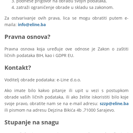
podnese prigovor na obradu svojih podataka,
zatraži ograničenje obrade u skladu sa zakonom.
Za ostvarivanje ovih prava, lica se mogu obratiti putem e-
maila:
info@eline.ba
Pravna osnova?
Pravna osnova koja uređuje ove odnose je Zakon o zaštiti
ličnih podataka BIH, kao i GDPR EU.
Kontakt?
Voditelj obrade podataka: e-Line d.o.o.
Ako imate bilo kakvo pitanje ili upit u vezi s postupkom
obrade vaših ličnih podataka, ili ako želite iskoristiti bilo koje
svoje pravo, obratite nam se na e-mail adresu:
szzp@eline.ba
ili pismom na adresu Dejzina Bikića 4b ,71000 Sarajevo.
Stupanje na snagu