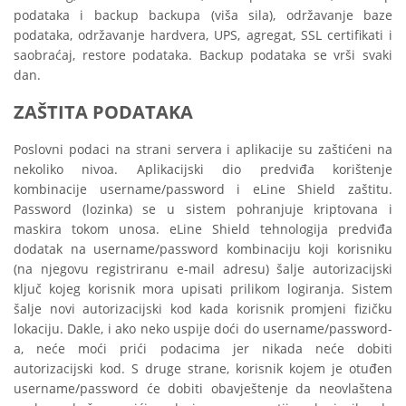
podataka i backup backupa (viša sila), održavanje baze
podataka, održavanje hardvera, UPS, agregat, SSL certifikati i
saobraćaj, restore podataka. Backup podataka se vrši svaki
dan.
ZAŠTITA PODATAKA
Poslovni podaci na strani servera i aplikacije su zaštićeni na
nekoliko nivoa. Aplikacijski dio predviđa korištenje
kombinacije username/password i eLine Shield zaštitu.
Password (lozinka) se u sistem pohranjuje kriptovana i
maskira tokom unosa. eLine Shield tehnologija predviđa
dodatak na username/password kombinaciju koji korisniku
(na njegovu registriranu e-mail adresu) šalje autorizacijski
ključ kojeg korisnik mora upisati prilikom logiranja. Sistem
šalje novi autorizacijski kod kada korisnik promjeni fizičku
lokaciju. Dakle, i ako neko uspije doći do username/password-
a, neće moći prići podacima jer nikada neće dobiti
autorizacijski kod. S druge strane, korisnik kojem je otuđen
username/password će dobiti obavještenje da neovlaštena