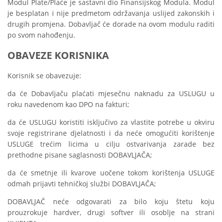
Modul Plate/Plaće je sastavni dio Finansijskog Modula. Modul
je besplatan i nije predmetom održavanja uslijed zakonskih i
drugih promjena. Dobavljač će dorade na ovom modulu raditi
po svom nahođenju.
OBAVEZE KORISNIKA
Korisnik se obavezuje:
da će Dobavljaču plaćati mjesečnu naknadu za USLUGU u
roku navedenom kao DPO na fakturi;
da će USLUGU koristiti isključivo za vlastite potrebe u okviru
svoje registrirane djelatnosti i da neće omogućiti korištenje
USLUGE trećim licima u cilju ostvarivanja zarade bez
prethodne pisane saglasnosti DOBAVLJAČA;
da će smetnje ili kvarove uočene tokom korištenja USLUGE
odmah prijavti tehničkoj službi DOBAVLJAČA;
DOBAVLJAČ neće odgovarati za bilo koju štetu koju
prouzrokuje hardver, drugi softver ili osoblje na strani