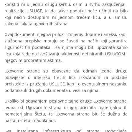
koristiti ni u jednu drugu svrhu, osim u svrhu zaključenja i
realizacije USLUGE, te da takve podatke neće učiniti na bilo
koji način dostupnim ni jednom trećem licu, a u smislu
zakona i akata ugovornih strana.
Ovaj dokument, njegovi prilozi, izmjene, dopune i aneksi, kao i
službena prepiska moraju se čuvati na način koji garantira
sigurnost tih podataka i sa njima mogu biti upoznata samo
lica koja rade na izvršavanju aktivnosti definiranih USLUGOM i
njegovim propratnim aktima.
Ugovorne strane su obavezne da odmah jedna drugu
obavijeste o interesu trećih lica iskazanom za podatke
proistekle iz pružanja USLUGE, kao i o eventualnom nestanku
podataka ili drugih dokumenata u vezi sa njima.
Ukoliko bi odavanjem poslovne tajne druge Ugovorne strane,
jedna od Ugovornih strana drugoj pričinila materijalnu ili
nematerijalnu štetu, ta Ugovorna strana bit će dužna da
nastalu štetu i nadoknadi.
Sva instalirana infrastruktura od strane Dobavljača,