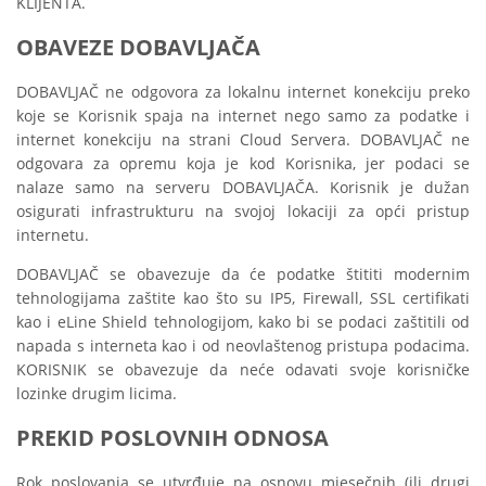
KLIJENTA.
OBAVEZE DOBAVLJAČA
DOBAVLJAČ ne odgovora za lokalnu internet konekciju preko
koje se Korisnik spaja na internet nego samo za podatke i
internet konekciju na strani Cloud Servera. DOBAVLJAČ ne
odgovara za opremu koja je kod Korisnika, jer podaci se
nalaze samo na serveru DOBAVLJAČA. Korisnik je dužan
osigurati infrastrukturu na svojoj lokaciji za opći pristup
internetu.
DOBAVLJAČ se obavezuje da će podatke štititi modernim
tehnologijama zaštite kao što su IP5, Firewall, SSL certifikati
kao i eLine Shield tehnologijom, kako bi se podaci zaštitili od
napada s interneta kao i od neovlaštenog pristupa podacima.
KORISNIK se obavezuje da neće odavati svoje korisničke
lozinke drugim licima.
PREKID POSLOVNIH ODNOSA
Rok poslovanja se utvrđuje na osnovu mjesečnih (ili drugi