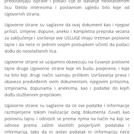
predstavljaju isprave i podaci čije bi davanje neovlaštenom
licu štetilo interesima i poslovnom ugledu bilo koje od
Ugovornih strana.
Ugovorne strane su saglasne da ovaj dokument kao i njegovi
prilozi, izmjene, dopune, aneksi i kompletna prepiska vezana
za zaključenje i izvršenje ove USLUGE imaju tretman poslovne
tajne i da neće ni jednim svojim postupkom učiniti da podaci
dođu do neovlaštenih lica.
Ugovorne strane se uzajamno obavezuju na čuvanje poslovne
tajne druge Ugovorne strane koje im budu povjerene, i koje
na bilo koji drugi način saznaju prilikom izvršavanja prava i
obaveza predviđenih ovim dokumentom, njegovim prilozima,
izmjenama, dopunama i aneksima, kao i podatke do kojih
dođu službenom prepiskom.
Ugovorne strane su saglasne da će sve podatke i informacije
razmijenjene tokom realizacije ovog dokumenta čuvati kao
poslovnu tajnu i odnositi se prema njima na način na koji se
odnose prema zaštiti vlastitih povjerljivih podataka i
informacija, tako da ni jedan podatak ni informaciju neće