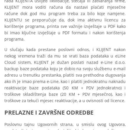
rada KLIJENTA uslijed likvidacije, stečaja ili zatvaranja firme,
KLIJENT mora voditi računa da nastavi plaćati mjesečne
račune dok god mu program treba za bilo koje namjene.
KLIJENTU se preporučuje da, dok ima aktivnu licencu za
korištenje programa, printa sve važnije izvještaje u PDF kako
bi imao ključne izvještaje u PDF formatu i nakon korištenja
programa.
U slučaju kada prestane poslovni odnos, i KLIJENT nakon
nekog vremena traži da mu se vrati baza podataka u eLine
Cloud sistem, KLIJENT je dužan poslati nazad e-Line d.o.o.
backup baze podataka koju je dobio na svoju službenu e-mail
adresu u trenutku prestanka, platiti sva prethodna dugovanja
ako ih je imao prema e-Line, kao i platiti jednokratnu naknadu
reaktivacije baze podataka (50 KM + PDV jednokratno) i
troškove skladištenja baze (20 KM + PDV mjesečno), kao i
troškove za tekući mjesec reaktivacije, a u ovisnosti od licence.
PRELAZNE I ZAVRŠNE ODREDBE
Poslovnu tajnu Ugovornih strana, u smislu ovog Ugovora,