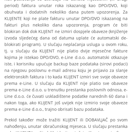
period) faktura unutar roka iskazanog kao DPO/DVO, koji
obuhvata i dodatnih nekoliko dana putem upozorenja. Za
KLIJENTE koji ne plate fakturu unutar DPO/DVO iskazanog na
fakturi plus nekoliko dana upozorenja, program će biti
blokiran dok dok KLIJENT ne izmiri dospjele obaveze (knjiženje
izvoda sljedećeg dana od datuma uplate će automatski de-
blokirati program). U slučaju neplaćanja usluga u ovom roku,
tj. u slučaju da KLIJENT nije platio dvije mjesečne fakture
kojima je istekao DPO/DVO, e-Line d.o.o. automatski otkazuje
iste, i korisniku upućuje backup baze podataka (sirovi podaci)
na njegovu poslovnu e-mail adresu koju je prijavio za slanje
elektronskih faktura i to kada KLIJENT izmiri sve svoje obaveze
prema e-Line. U slučaju da KLIJENT nije platio sve obaveze
prema e-Line d.o.o. u trenutku prestanka poslovnih odnosa, e-
Line d.o.o. će čuvati uskladištene podatke narednih 60 dana i
nakon toga, ako KLIJENT još uvijek nije izmirio svoje obaveze
prema e-Line d.o.o., trajno obrisati bazu podataka.
Prekid također može tražiti KLIJENT ili DOBAVLJAČ po svom
nahođenju, unutar obračunskog mjeseca. U slučaju prestanka