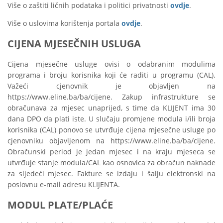
Više o zaštiti ličnih podataka i politici privatnosti
ovdje
.
Više o uslovima korištenja portala
ovdje
.
CIJENA MJESEČNIH USLUGA
Cijena mjesečne usluge ovisi o odabranim modulima
programa i broju korisnika koji će raditi u programu (CAL).
Važeći cjenovnik je objavljen na
https://www.eline.ba/ba/cijene. Zakup infrastrukture se
obračunava za mjesec unaprijed, s time da KLIJENT ima 30
dana DPO da plati iste. U slučaju promjene modula i/ili broja
korisnika (CAL) ponovo se utvrđuje cijena mjesečne usluge po
cjenovniku objavljenom na https://www.eline.ba/ba/cijene.
Obračunski period je jedan mjesec i na kraju mjeseca se
utvrđuje stanje modula/CAL kao osnovica za obračun naknade
za sljedeći mjesec. Fakture se izdaju i šalju elektronski na
poslovnu e-mail adresu KLIJENTA.
MODUL PLATE/PLAĆE