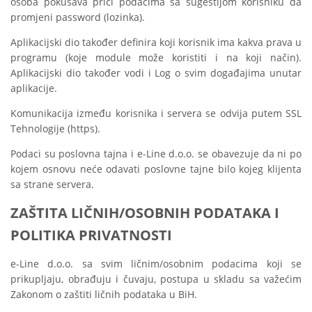
osoba pokušava prići podacima sa sugestijom korisniku da
promjeni password (lozinka).
Aplikacijski dio također definira koji korisnik ima kakva prava u
programu (koje module može koristiti i na koji način).
Aplikacijski dio također vodi i Log o svim događajima unutar
aplikacije.
Komunikacija između korisnika i servera se odvija putem SSL
Tehnologije (https).
Podaci su poslovna tajna i e-Line d.o.o. se obavezuje da ni po
kojem osnovu neće odavati poslovne tajne bilo kojeg klijenta
sa strane servera.
ZAŠTITA LIČNIH/OSOBNIH PODATAKA I
POLITIKA PRIVATNOSTI
e-Line d.o.o. sa svim ličnim/osobnim podacima koji se
prikupljaju, obrađuju i čuvaju, postupa u skladu sa važećim
Zakonom o zaštiti ličnih podataka u BiH.